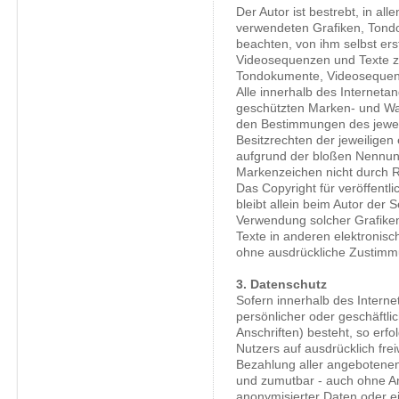
Der Autor ist bestrebt, in al
verwendeten Grafiken, Tond
beachten, von ihm selbst ers
Videosequenzen und Texte zu
Tondokumente, Videosequenz
Alle innerhalb des Interneta
geschützten Marken- und Wa
den Bestimmungen des jewei
Besitzrechten der jeweiligen
aufgrund der bloßen Nennung
Markenzeichen nicht durch Re
Das Copyright für veröffentli
bleibt allein beim Autor der S
Verwendung solcher Grafik
Texte in anderen elektronisc
ohne ausdrückliche Zustimmu
3. Datenschutz
Sofern innerhalb des Interne
persönlicher oder geschäftl
Anschriften) besteht, so erfo
Nutzers auf ausdrücklich fre
Bezahlung aller angebotenen 
und zumutbar - auch ohne A
anonymisierter Daten oder e