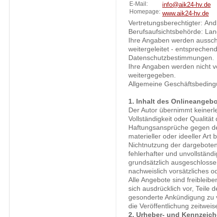
E-Mail:
info@aik24-hv.de
Homepage:
www.aik24-hv.de
Vertretungsberechtigter: An
Berufsaufsichtsbehörde: Lan
Ihre Angaben werden ausschl
weitergeleitet - entsprechen
Datenschutzbestimmungen.
Ihre Angaben werden nicht ve
weitergegeben.
Allgemeine Geschäftsbeding
1. Inhalt des Onlineangeb
Der Autor übernimmt keinerlei
Vollständigkeit oder Qualität
Haftungsansprüche gegen de
materieller oder ideeller Art
Nichtnutzung der dargeboten
fehlerhafter und unvollständ
grundsätzlich ausgeschlossen
nachweislich vorsätzliches od
Alle Angebote sind freibleibe
sich ausdrücklich vor, Teile
gesonderte Ankündigung zu 
die Veröffentlichung zeitweis
2. Urheber- und Kennzeich